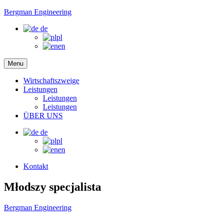
Bergman Engineering
de
pl
en
Menu
Wirtschaftszweige
Leistungen
Leistungen
Leistungen
ÜBER UNS
de
pl
en
Kontakt
Młodszy specjalista
Bergman Engineering