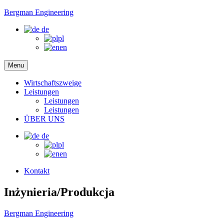
Bergman Engineering
de
pl
en
Menu
Wirtschaftszweige
Leistungen
Leistungen
Leistungen
ÜBER UNS
de
pl
en
Kontakt
Inżynieria/Produkcja
Bergman Engineering