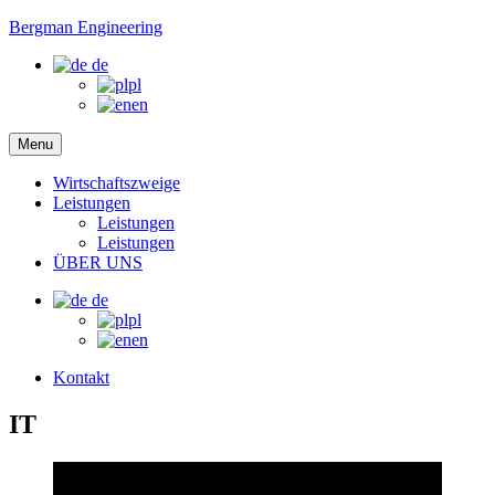
Bergman Engineering
de
pl
en
Menu
Wirtschaftszweige
Leistungen
Leistungen
Leistungen
ÜBER UNS
de
pl
en
Kontakt
IT