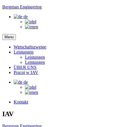
Bergman Engineering
de
pl
en
Menu
Wirtschaftszweige
Leistungen
Leistungen
Leistungen
ÜBER UNS
Pracuj w IAV
de
pl
en
Kontakt
IAV
Bergman Engineering