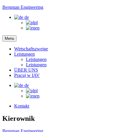
Bergman Engineering
de
pl
en
Menu
Wirtschaftszweige
Leistungen
Leistungen
Leistungen
ÜBER UNS
Pracuj w IAV
de
pl
en
Kontakt
Kierownik
Bergman Engineering