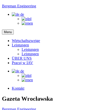
Bergman Engineering
de
pl
en
Menu
Wirtschaftszweige
Leistungen
Leistungen
Leistungen
ÜBER UNS
Pracuj w IAV
de
pl
en
Kontakt
Gazeta Wrocławska
Bergman Engineering